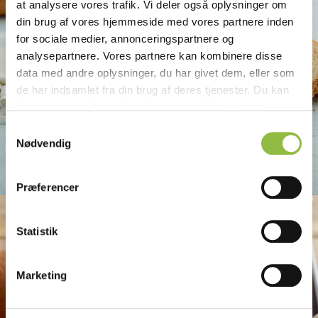
at analysere vores trafik. Vi deler også oplysninger om
din brug af vores hjemmeside med vores partnere inden
for sociale medier, annonceringspartnere og
analysepartnere. Vores partnere kan kombinere disse
data med andre oplysninger, du har givet dem, eller som
de har indsamlet fra din brug af deres tjenester. Du kan
læse mere om, hvordan vi bruger cookies, i vores
Privatlivspolitik
. Du kan til enhver tid trække dit
S
samtykke tilbage og administrere dine cookie-valg på
Nødvendig
a
Franska med maltsirap
vores hjemmeside i vores
Cookiedeklaration
.
m
t
Præferencer
y
k
k
Statistik
e
v
Marketing
a
l
g