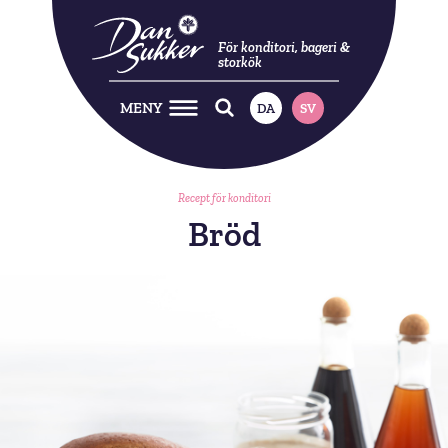
För konditori, bageri &
storkök
MENY
DA
SV
Recept för konditori
Bröd