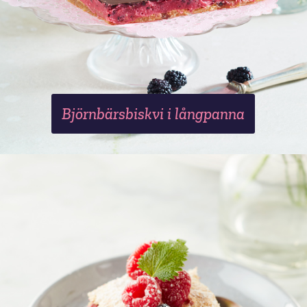
Björnbärsbiskvi i långpanna