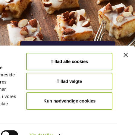
Äppelrutor med mandelmassa
Tillad alle cookies
le
emmeside
Tillad valgte
ores
har
 i vores
Kun nødvendige cookies
okie-