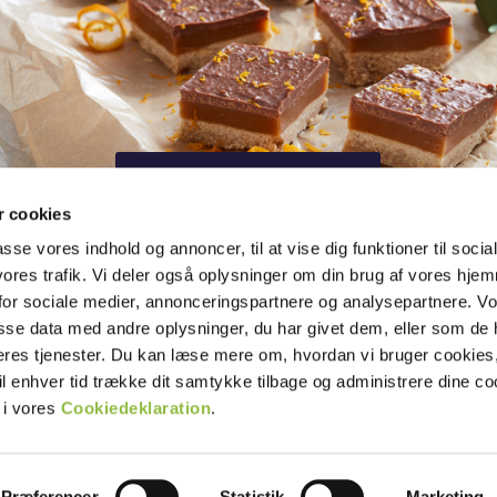
Kolarutor med apelsin
 cookies
passe vores indhold og annoncer, til at vise dig funktioner til socia
 vores trafik. Vi deler også oplysninger om din brug af vores hj
RECEPT
for sociale medier, annonceringspartnere og analysepartnere. V
sse data med andre oplysninger, du har givet dem, eller som de 
FILMER
deres tjenester. Du kan læse mere om, hvordan vi bruger cookies,
PRODUKTER
il enhver tid trække dit samtykke tilbage og administrere dine co
OM SOCKER
 i vores
Cookiedeklaration
.
AKTUELLT
KONTAKT
Præferencer
Statistik
Marketing