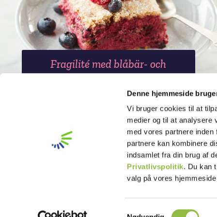
Fragilité med blåbär- och
hallonmousse
Denne hjemmeside bruger
Vi bruger cookies til at til
medier og til at analysere
med vores partnere inden 
partnere kan kombinere di
indsamlet fra din brug af 
Privatlivspolitik
. Du kan t
valg på vores hjemmeside
Integritetspolicy
Legal Notice
S
Nødvendig