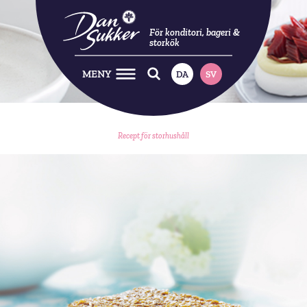
För konditori, bageri &
storkök
MENY
DA
SV
Recept för storhushåll