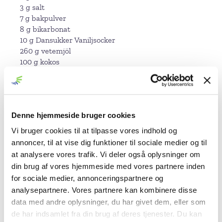
3 g salt
7 g bakpulver
8 g bikarbonat
10 g Dansukker Vaniljsocker
260 g vetemjöl
100 g kokos
Blixtsnabb smörkräm
240 g Dansukker Eko Florsocker
10 g Dansukker Vaniljsocker
150 g saltat smör, rumstempererat
Denne hjemmeside bruger cookies
Vi bruger cookies til at tilpasse vores indhold og
Ingefärsfrosting
annoncer, til at vise dig funktioner til sociale medier og til
200 g smör, rumstempererat
at analysere vores trafik. Vi deler også oplysninger om
200 g Dansukker Eko Florsocker
din brug af vores hjemmeside med vores partnere inden
400 g färskost
I bit ingefära, färsk
for sociale medier, annonceringspartnere og
1 lime endast juice. Zesta först och spara till
analysepartnere. Vores partnere kan kombinere disse
limesockret.
data med andre oplysninger, du har givet dem, eller som
de har indsamlet fra din brug af deres tjenester. Du kan
Limesocker