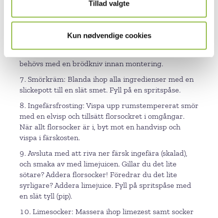
Tillad valgte
ugnen på 170°C i 30 minuter. Gör stickprov, ta ut
kakan och låt svalna helt.
Bottnarna går jättebra att göra dagen innan.
Kun nødvendige cookies
Plasta gärna in bottnarna när de har svalnat för att
behålla saftigheten. Jämna ut bottnarna om det
behövs med en brödkniv innan montering.
Smörkräm: Blanda ihop alla ingredienser med en
slickepott till en slät smet. Fyll på en spritspåse.
Ingefärsfrosting: Vispa upp rumstempererat smör
med en elvisp och tillsätt florsockret i omgångar.
När allt florsocker är i, byt mot en handvisp och
vispa i färskosten.
Avsluta med att riva ner färsk ingefära (skalad),
och smaka av med limejuicen. Gillar du det lite
sötare? Addera florsocker! Föredrar du det lite
syrligare? Addera limejuice. Fyll på spritspåse med
en slät tyll (pip).
Limesocker: Massera ihop limezest samt socker