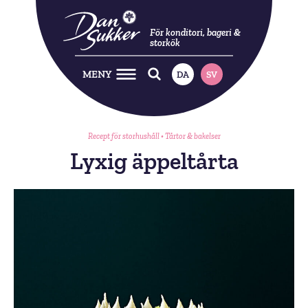
För konditori, bageri &
storkök
MENY
DA
SV
Recept för storhushåll
•
Tårtor & bakelser
Lyxig äppeltårta