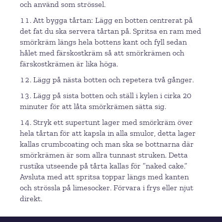
och använd som strössel.
Att bygga tårtan: Lägg en botten centrerat på
det fat du ska servera tårtan på. Spritsa en ram med
smörkräm längs hela bottens kant och fyll sedan
hålet med färskostkräm så att smörkrämen och
färskostkrämen är lika höga.
Lägg på nästa botten och repetera två gånger.
Lägg på sista botten och ställ i kylen i cirka 20
minuter för att låta smörkrämen sätta sig.
Stryk ett supertunt lager med smörkräm över
hela tårtan för att kapsla in alla smulor, detta lager
kallas crumbcoating och man ska se bottnarna där
smörkrämen är som allra tunnast struken. Detta
rustika utseende på tårta kallas för ”naked cake.”
Avsluta med att spritsa toppar längs med kanten
och strössla på limesocker. Förvara i frys eller njut
direkt.