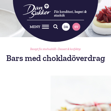
För konditori, bageri &
storkök
MENY
DA
SV
Recept för storhushåll
•
Dessert & konfektyr
Bars med chokladöverdrag