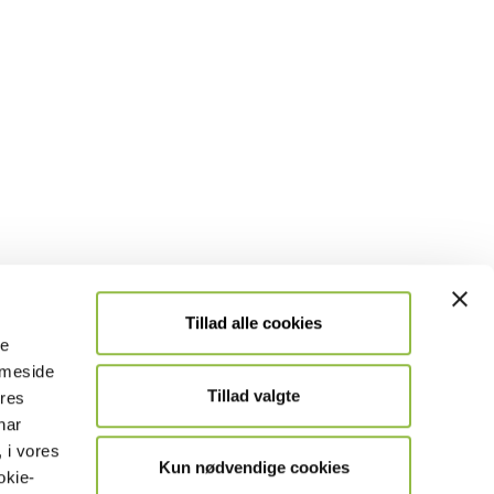
Tillad alle cookies
le
emmeside
Tillad valgte
ores
har
 i vores
Kun nødvendige cookies
okie-