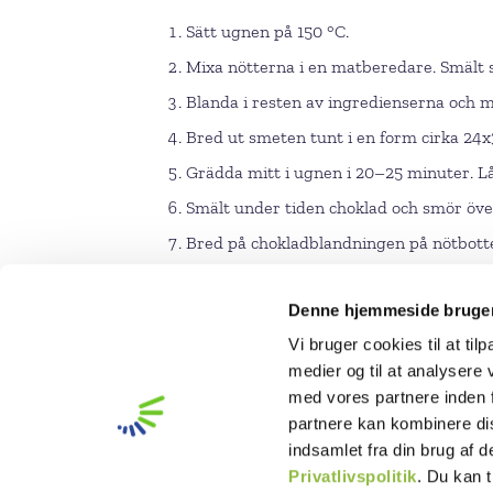
Sätt ugnen på 150 °C.
Mixa nötterna i en matberedare. Smält 
Blanda i resten av ingredienserna och mi
Bred ut smeten tunt i en form cirka 2
Grädda mitt i ugnen i 20–25 minuter. Lå
Smält under tiden choklad och smör öve
Bred på chokladblandningen på nötbotten
Skär upp små bars.
Denne hjemmeside bruger
Vi bruger cookies til at til
medier og til at analysere
med vores partnere inden 
partnere kan kombinere di
indsamlet fra din brug af 
Privatlivspolitik
. Du kan t