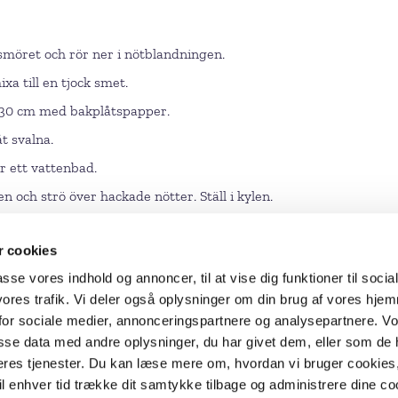
smöret och rör ner i nötblandningen.
xa till en tjock smet.
4x30 cm med bakplåtspapper.
t svalna.
r ett vattenbad.
 och strö över hackade nötter. Ställ i kylen.
 cookies
passe vores indhold og annoncer, til at vise dig funktioner til socia
 vores trafik. Vi deler også oplysninger om din brug af vores hj
RECEPT
for sociale medier, annonceringspartnere og analysepartnere. V
sse data med andre oplysninger, du har givet dem, eller som de 
FILMER
deres tjenester. Du kan læse mere om, hvordan vi bruger cookies,
PRODUKTER
il enhver tid trække dit samtykke tilbage og administrere dine co