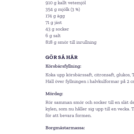
910 g kallt vetemjöl
354 g mjölk (3 %)
174 g ägg
71 g jäst
43 g socker
6 g salt
818 g smör till inrullning
GÖR SÅ HÄR
Körsbärsfyllning
Koka upp körsbärssaft, citronsaft, glukos, 
Häll över fyllningen i halvkulformar på 2 c
Mördeg
Rör samman smör och socker till en slät de
kylen, som nu håller sig upp till en vecka
för att bevara formen.
Borgmästarmassa