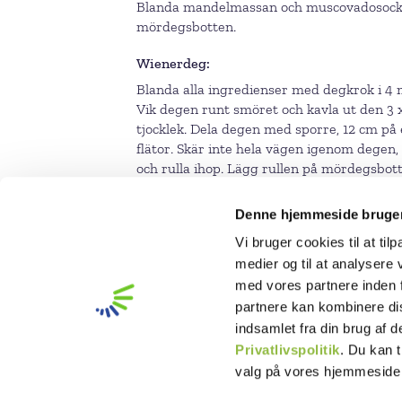
Blanda mandelmassan och muscovadosockret 
mördegsbotten.
Wienerdeg
Blanda alla ingredienser med degkrok i 4 m
Vik degen runt smöret och kavla ut den 3 x 
tjocklek. Dela degen med sporre, 12 cm på 
flätor. Skär inte hela vägen igenom degen
och rulla ihop. Lägg rullen på mördegsbot
och sänk sedan till 200°C under bakningen
Denne hjemmeside bruger
Vi bruger cookies til at til
medier og til at analysere
med vores partnere inden 
partnere kan kombinere di
indsamlet fra din brug af 
Privatlivspolitik
. Du kan t
valg på vores hjemmeside