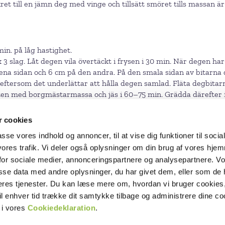
till en jämn deg med vinge och tillsätt smöret tills massan är 
in. på låg hastighet.
3 slag. Låt degen vila övertäckt i frysen i 30 min. När degen har v
ena sidan och 6 cm på den andra. På den smala sidan av bitarna del
, eftersom det underlättar att hålla degen samlad. Fläta degbita
ten med borgmästarmassa och jäs i 60–75 min. Grädda därefter i 
.
 cookies
passe vores indhold og annoncer, til at vise dig funktioner til socia
 vores trafik. Vi deler også oplysninger om din brug af vores hj
RECEPT
for sociale medier, annonceringspartnere og analysepartnere. V
sse data med andre oplysninger, du har givet dem, eller som de 
FILMER
deres tjenester. Du kan læse mere om, hvordan vi bruger cookies,
PRODUKTER
il enhver tid trække dit samtykke tilbage og administrere dine co
OM SOCKER
 i vores
Cookiedeklaration
.