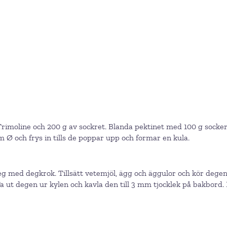
Trimoline och 200 g av sockret. Blanda pektinet med 100 g socker, h
m Ø och frys in tills de poppar upp och formar en kula.
g med degkrok. Tillsätt vetemjöl, ägg och äggulor och kör degen t
. Ta ut degen ur kylen och kavla den till 3 mm tjocklek på bakbor