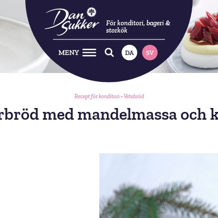
För konditori, bageri &
storkök
MENY
DA
SV
Recept för konditori
•
Vetebröd
rbröd med mandelmassa och k