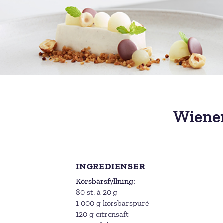
Wiene
INGREDIENSER
Körsbärsfyllning
80 st. à 20 g
1 000 g körsbärspuré
120 g citronsaft