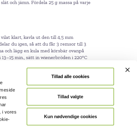
slät och jämn. Fördela 25 g massa på varje
ilat klart, kavla ut den till 4,5 mm
ar du igen, så att du får 3 remsor till 3
rna och lägg en kula med körsbär ovanpå
13–15 min., sätt in wienerbröden i 220°C
Tillad alle cookies
le
emmeside
Tillad valgte
ores
har
 i vores
Kun nødvendige cookies
okie-