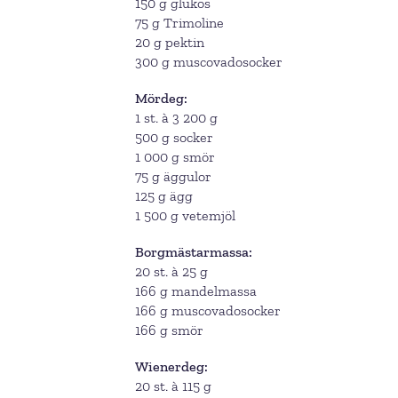
150 g glukos
75 g Trimoline
20 g pektin
300 g muscovadosocker
Mördeg
1 st. à 3 200 g
500 g socker
1 000 g smör
75 g äggulor
125 g ägg
1 500 g vetemjöl
Borgmästarmassa
20 st. à 25 g
166 g mandelmassa
166 g muscovadosocker
166 g smör
Wienerdeg
20 st. à 115 g