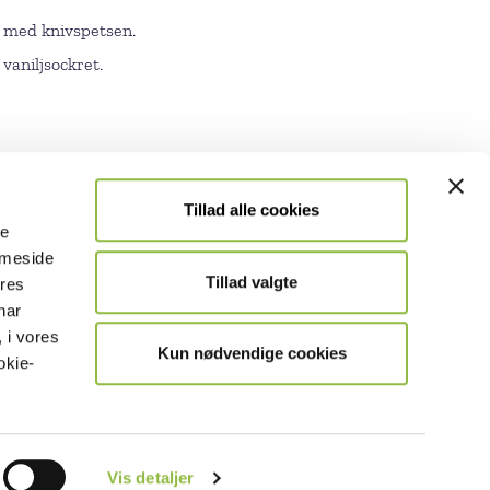
m med knivspetsen.
vaniljsockret.
Tillad alle cookies
le
emmeside
Tillad valgte
ores
har
 i vores
Kun nødvendige cookies
okie-
Vis detaljer