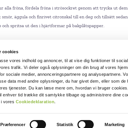
r alla fröna, fördela fröna i strösockret genom att trycka ut de
ör, äggula och finrivet citronskal till en deg och tillsätt sedan 
 och spritsa ut den i hjärtformar på bakplåtspapper.
 cookies
passe vores indhold og annoncer, til at vise dig funktioner til socia
 vores trafik. Vi deler også oplysninger om din brug af vores hj
RECEPT
for sociale medier, annonceringspartnere og analysepartnere. V
sse data med andre oplysninger, du har givet dem, eller som de 
FILMER
deres tjenester. Du kan læse mere om, hvordan vi bruger cookies,
PRODUKTER
il enhver tid trække dit samtykke tilbage og administrere dine co
OM SOCKER
 i vores
Cookiedeklaration
.
AKTUELLT
KONTAKT
Præferencer
Statistik
Marketing