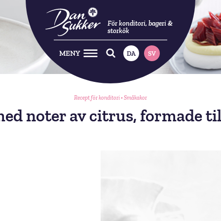
För konditori, bageri &
storkök
MENY
DA
SV
Recept för konditori
•
Småkakor
ed noter av citrus, formade ti