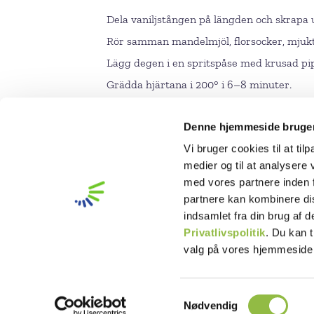
Dela vaniljstången på längden och skrapa u
Rör samman mandelmjöl, florsocker, mjukt sm
Lägg degen i en spritspåse med krusad pip
Grädda hjärtana i 200° i 6–8 minuter.
Låt svalna och förvara lufttätt.
Denne hjemmeside bruger
Vi bruger cookies til at til
medier og til at analysere
med vores partnere inden 
partnere kan kombinere di
indsamlet fra din brug af 
Privatlivspolitik
. Du kan t
valg på vores hjemmeside
Integritetspolicy
Legal Notice
S
Nødvendig
Cookiedeklaration
a