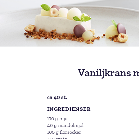
Vaniljkrans m
ca 40 st.
INGREDIENSER
170 g mjöl
40 g mandelmjöl
100 g florsocker
140 smör