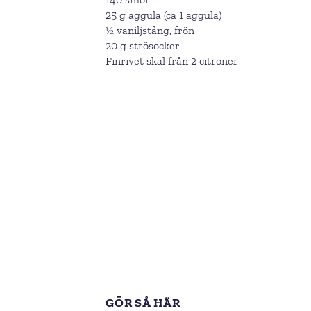
25 g äggula (ca 1 äggula)
½ vaniljstång, frön
20 g strösocker
Finrivet skal från 2 citroner
GÖR SÅ HÄR