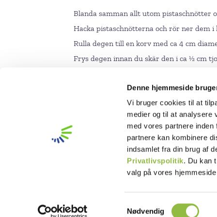
Blanda samman allt utom pistaschnötter oc
Hacka pistaschnötterna och rör ner dem i
Rulla degen till en korv med ca 4 cm diame
Frys degen innan du skär den i ca ½ cm tjo
Lägg skivorna på bakplåtar och grädda dem 
Denne hjemmeside bruger
Vi bruger cookies til at til
medier og til at analysere
med vores partnere inden 
partnere kan kombinere di
indsamlet fra din brug af 
Privatlivspolitik
. Du kan t
valg på vores hjemmeside
Integritetspolicy
Legal Notice
S
Nødvendig
Cookiedeklaration
a