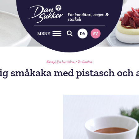
För konditori, bageri &
storkök
MENY
DA
SV
Recept för konditori
•
Småkakor
g småkaka med pistasch och a