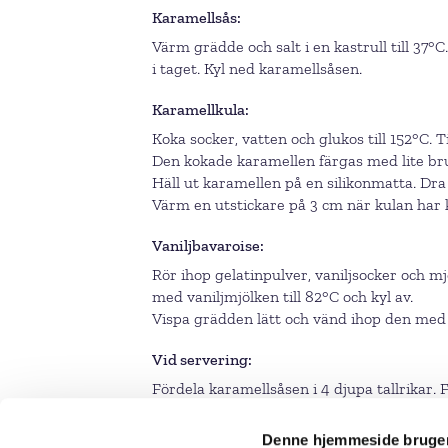
Karamellsås
Värm grädde och salt i en kastrull till 37°C
i taget. Kyl ned karamellsåsen.
Karamellkula
Koka socker, vatten och glukos till 152°C. Ti
Den kokade karamellen färgas med lite br
Häll ut karamellen på en silikonmatta. Dra 
Värm en utstickare på 3 cm när kulan har k
Vaniljbavaroise
Rör ihop gelatinpulver, vaniljsocker och m
med vaniljmjölken till 82°C och kyl av.
Vispa grädden lätt och vänd ihop den med m
Vid servering
Fördela karamellsåsen i 4 djupa tallrikar. 
omedelbart.
Denne hjemmeside bruger