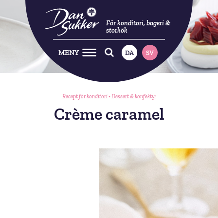
För konditori, bageri &
storkök
MENY
DA
SV
Recept för konditori
•
Dessert & konfektyr
Crème caramel