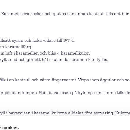
. Karamellisera socker och glukos i en annan kastrull tills det blir
llsätt syran och koka vidare till 157°C.
un karamellfärg.
in luft i karamellen och blås 4 karamellkulor.
ylts ned och gör ett hål i kulan där crèmen kan fyllas.
jölk i en kastrull och värm fingervarmt. Vispa ihop äggulor och
jölkblandningen. Ställ bavaroisen på kylning i en timme tills de
Fyll i bavaroisen i karamellkulorna alldeles före servering. Kulo
 cookies