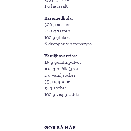
1 g havssalt
Karamellkula
500 g socker
200 g vatten
100 g glukos
6 droppar vinstenssyra
Vaniljbavaroise
1,5 g gelatinpulver
100 g mjölk (3 %)
2 g vaniljsocker
35 g äggulor
15 g socker
100 g vispgrädde
GÖR SÅ HÄR