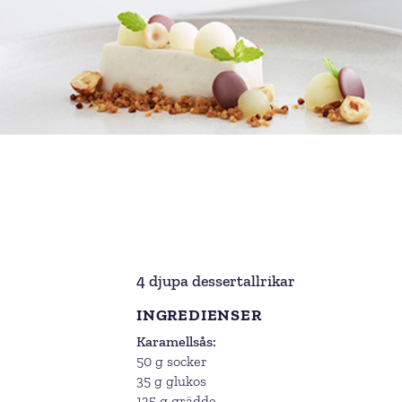
4 djupa dessertallrikar
INGREDIENSER
Karamellsås
50 g socker
35 g glukos
135 g grädde