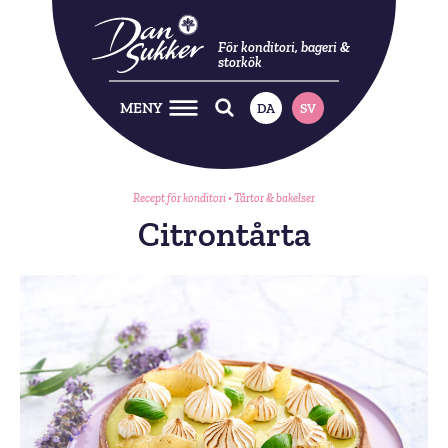
För konditori, bageri &
storkök
MENY
DA
SV
Recept för konditori
•
Tårtor & bakelser
Citrontårta