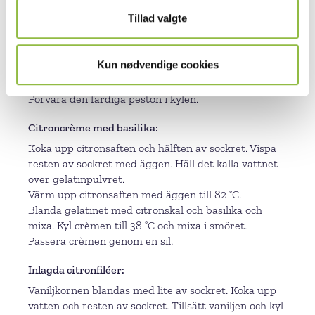
Kavla ut degen till 3,5 mm och lägg i en form, 18 cm
Ø. Grädda botten på 185 °C i 12 minuter.
Tillad valgte
Söt pesto
Kun nødvendige cookies
Mixa basilika, bredbladig persilja och pinjekärnor
samtidigt som olivolja och sirap tillsätts långsamt.
Förvara den färdiga peston i kylen.
Citroncrème med basilika
Koka upp citronsaften och hälften av sockret. Vispa
resten av sockret med äggen. Häll det kalla vattnet
över gelatinpulvret.
Värm upp citronsaften med äggen till 82 ˚C.
Blanda gelatinet med citronskal och basilika och
mixa. Kyl crèmen till 38 ˚C och mixa i smöret.
Passera crèmen genom en sil.
Inlagda citronfiléer
Vaniljkornen blandas med lite av sockret. Koka upp
vatten och resten av sockret. Tillsätt vaniljen och kyl