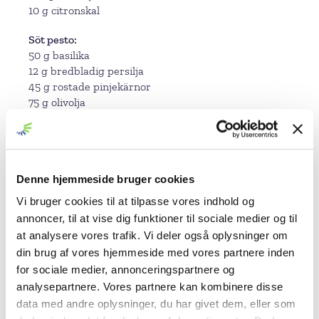
10 g citronskal
Söt pesto
50 g basilika
12 g bredbladig persilja
45 g rostade pinjekärnor
75 g olivolja
75 g vit bagerisirap
Citroncrème med basilika
125 g smör
120 g ägg
Denne hjemmeside bruger cookies
95 g citronsaft
Vi bruger cookies til at tilpasse vores indhold og
185 g socker
annoncer, til at vise dig funktioner til sociale medier og til
4 g gelatinpulver
at analysere vores trafik. Vi deler også oplysninger om
20 g kallt vatten
din brug af vores hjemmeside med vores partnere inden
2 g citronskal
for sociale medier, annonceringspartnere og
5 g basilika
analysepartnere. Vores partnere kan kombinere disse
Inlagda citronfiléer
data med andre oplysninger, du har givet dem, eller som
2 citroner skurna i filéer