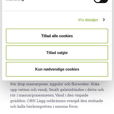
a
4 g bakpulver
l
g
GÖR SÅ HÄR
Vis detaljer
Bärkompott
Koka ihop frukten i ca 5 min. OBS! Tillsätt 5
Tillad alle cookies
uppblötta gelatinblad per 500 g fruktkompott
medan kompotten är varm. Kyl ned och lägg i form
vid ca 20 °C. Stryk ett tunt lager smörkräm på
Tillad valgte
bottnen så att den inte suger upp fukt från
kompotten, eller låt kompotten stelna på plastfilm
och flytta sedan över den på bottnen lätt fryst.
Kun nødvendige cookies
Ostkräm
Rör ihop mascarpone, äggulor och florsocker. Koka
upp vatten och vanilj. Smält gelatinbladen i detta och
rör i mascarponesmeten. Vänd i den vispade
grädden. OBS! Lägg ostkrämen ovanpå den stelnade
och kalla bärkompotten i samma form.