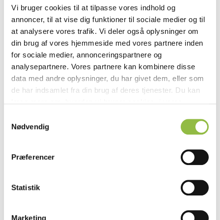
2 vaniljstänger
Vi bruger cookies til at tilpasse vores indhold og
50 g vatten
annoncer, til at vise dig funktioner til sociale medier og til
6 gelatinblad
at analysere vores trafik. Vi deler også oplysninger om
600 g vispad grädde
din brug af vores hjemmeside med vores partnere inden
for sociale medier, annonceringspartnere og
Bärkompott
analysepartnere. Vores partnere kan kombinere disse
250 g blåbär
data med andre oplysninger, du har givet dem, eller som
250 g björnbär
230 g socker
de har indsamlet fra din brug af deres tjenester. Du kan
30 g mörk sirap
læse mere om, hvordan vi bruger cookies, i vores
1 citron och gärna lite citronverbena
Privatlivspolitik
. Du kan til enhver tid trække dit
S
Gelatin
samtykke tilbage og administrere dine cookie-valg på
Nødvendig
a
vores hjemmeside i vores
Cookiedeklaration
.
m
Kexbotten
t
320 g smör
Præferencer
150 g farinsocker
y
4 g salt
k
50 g ägg
k
Statistik
90 g hasselnötskärnor
e
90 g mandelmjöl
v
320 g mjöl
Marketing