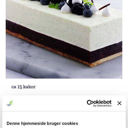
ca 15 kakor
INGREDIENSER
Ostkräm
337 g mascarpone
90 g äggulor
Denne hjemmeside bruger cookies
90 g florsocker