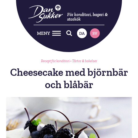
För konditori, bageri &
storkök
MENY
DA
SV
Recept för konditori
•
Tårtor & bakelser
Cheesecake med björnbär
och blåbär