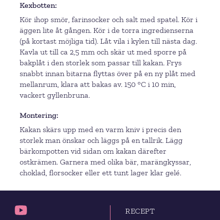
Kexbotten
Kör ihop smör, farinsocker och salt med spatel. Kör i
äggen lite åt gången. Kör i de torra ingredienserna
(på kortast möjliga tid). Låt vila i kylen till nästa dag.
Kavla ut till ca 2,5 mm och skär ut med sporre på
bakplåt i den storlek som passar till kakan. Frys
snabbt innan bitarna flyttas över på en ny plåt med
mellanrum, klara att bakas av. 150 °C i 10 min,
vackert gyllenbruna.
Montering
Kakan skärs upp med en varm kniv i precis den
storlek man önskar och läggs på en tallrik. Lägg
bärkompotten vid sidan om kakan därefter
ostkrämen. Garnera med olika bär, marängkyssar,
choklad, florsocker eller ett tunt lager klar gelé.
RECEPT